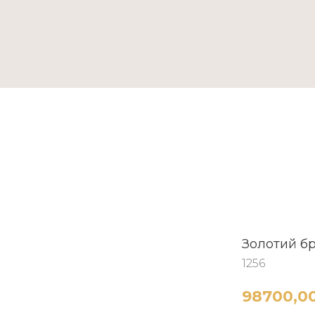
ТАКТИ
Золотий б
1256
98700,0