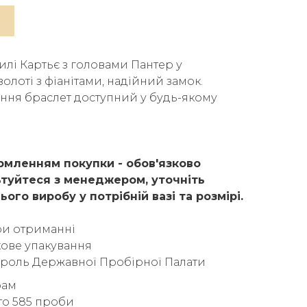
тилі Картьє з головами Пантер у
олоті з фіанітами, надійний замок.
ння браслет доступний у будь-якому
мленням покупки - обов'язково
туйтеся з менеджером, уточніть
ього виробу у потрібній вазі та розмірі.
ри отриманні
ове упакування
троль Державної Пробірної Палати
рам
то 585 проби