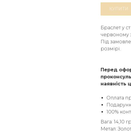
КУПИТИ
Браслет у с
червоному з
Під замовле
розмірі.
Перед офор
проконсуль
наявність ц
Оплата п
Подарунк
100% кон
Вага: 14,10 г
Метал: Золо