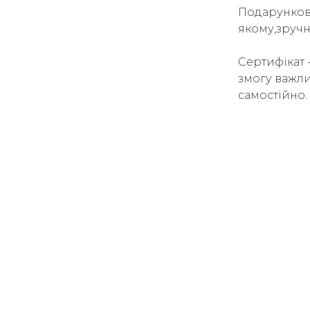
Подарункові
якому,зручн
Сертифікат 
змогу важли
самостійно.