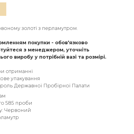
рвоному золоті з перламутром.
мленням покупки - обов'язково
туйтеся з менеджером, уточніть
ього виробу у потрібній вазі та розмірі.
ри отриманні
ове упакування
троль Державної Пробірної Палати
рам
то 585 проби
у: Червоний
рламутр