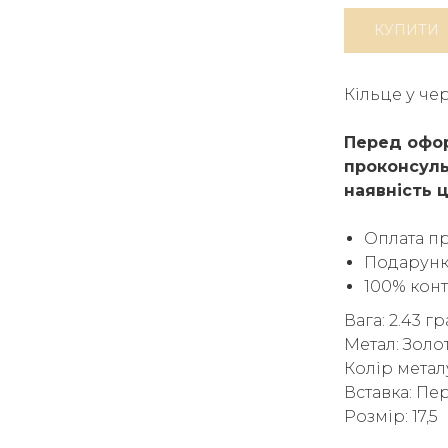
КУПИТИ
Кільце у че
Перед офор
проконсуль
наявність ц
Оплата п
Подарунк
100% кон
Вага: 2.43 г
Метал: Золо
Колір метал
Вставка: Пе
Розмір: 17,5