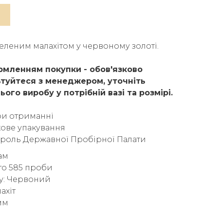
зеленим малахітом у червоному золоті.
мленням покупки - обов'язково
туйтеся з менеджером, уточніть
ього виробу у потрібній вазі та розмірі.
ри отриманні
ове упакування
троль Державної Пробірної Палати
рам
то 585 проби
у: Червоний
ахіт
мм