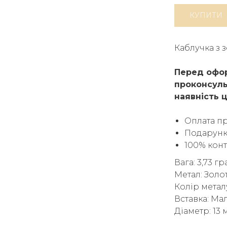
КУПИТИ
Каблучка з 
Перед офор
проконсуль
наявність ц
Оплата п
Подарунк
100% кон
Вага: 3,73 г
Метал: Золо
Колір метал
Вставка: Мал
Діаметр: 13 