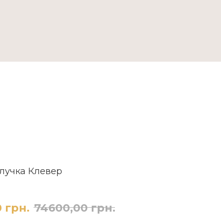
ДОСТАВКА ТА ОПЛАТА
блучка Клевер
0
грн.
74600,00
грн.