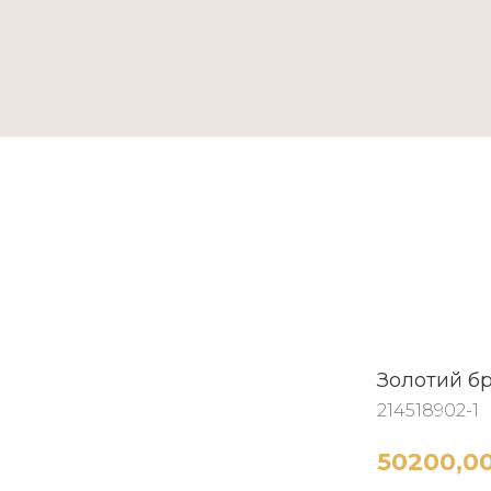
ТАКТИ
Золотий б
214518902-1
50200,0