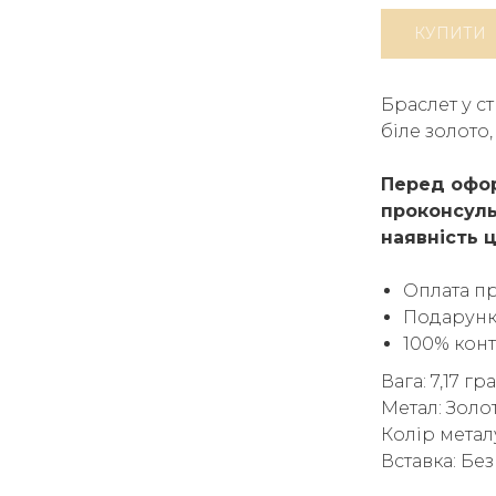
КУПИТИ
Браслет у с
біле золото
Перед офор
проконсуль
наявність ц
Оплата п
Подарунк
100% кон
Вага: 7,17 гр
Метал: Золо
Колір метал
Вставка: Без