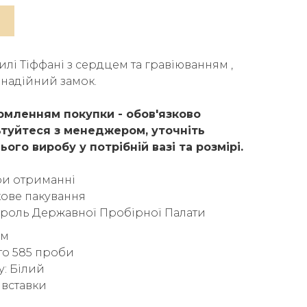
тилі Тіффані з сердцем та гравіюванням ,
, надійний замок.
мленням покупки - обов'язково
туйтеся з менеджером, уточніть
ього виробу у потрібній вазі та розмірі.
ри отриманні
ове пакування
троль Державної Пробірної Палати
ам
то 585 проби
у: Білий
 вставки