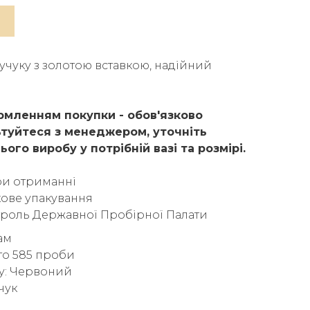
аучуку з золотою вставкою, надійний
мленням покупки - обов'язково
туйтеся з менеджером, уточніть
ього виробу у потрібній вазі та розмірі.
ри отриманні
ове упакування
троль Державної Пробірної Палати
рам
то 585 проби
у: Червоний
чук