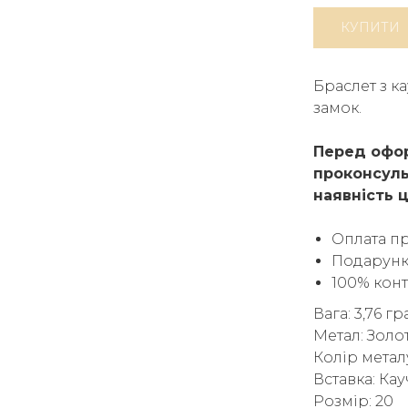
КУПИТИ
Браслет з к
замок.
Перед офор
проконсуль
наявність ц
Оплата п
Подарунк
100% кон
Вага: 3,76 г
Метал: Золо
Колір метал
Вставка: Кау
Розмір: 20