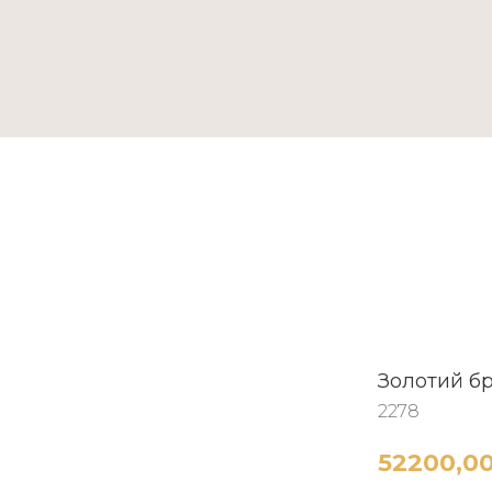
ТАКТИ
Золотий бр
2278
52200,0