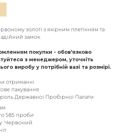
ервоному золоті з якірним плетінням та
надійний замок.
мленням покупки - обов'язково
туйтеся з менеджером, уточніть
ього виробу у потрібній вазі та розмірі.
ри отриманні
ове пакування
троль Державної Пробірної Палати
рам
то 585 проби
у: Червоний
ніт