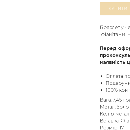
КУПИТИ
Браслет у ч
фіанітами, 
Перед офор
проконсуль
наявність ц
Оплата п
Подарунк
100% кон
Вага: 7,45 г
Метал: Золо
Колір метал
Вставка: Фіа
Розмір: 17