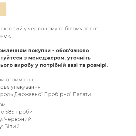
ексовий у червоному та білому золоті
мок.
мленням покупки - обов'язково
туйтеся з менеджером, уточніть
ього виробу у потрібній вазі та розмірі.
ри отриманні
ове упакування
троль Державної Пробірної Палати
рам
то 585 проби
у: Червоний
у: Білий