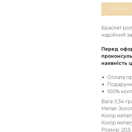
КУПИТИ
Браслет рол
надійний за
Перед офор
проконсуль
наявність ц
Оплата п
Подарунк
100% кон
Вага: 9,34 г
Метал: Золо
Колір метал
Колір метал
Розмір: 20,5