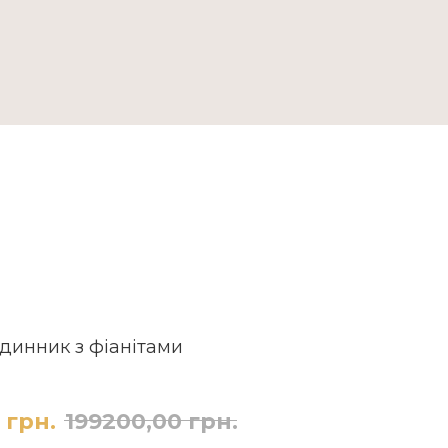
ДОСТАВКА ТА ОПЛАТА
динник з фіанітами
грн.
199200,00
грн.