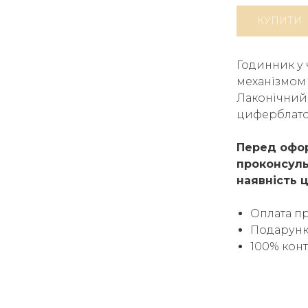
КУПИТИ
Годинник у 
механізмом 
Лаконічний
циферблатом
Перед офор
проконсуль
наявність ц
Оплата п
Подарунк
100% кон