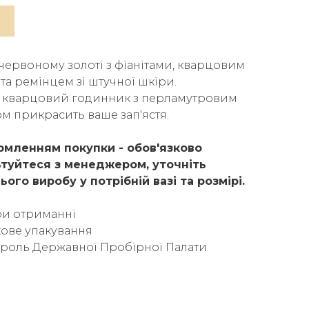
червоному золоті з фіанітами, кварцовим
та ремінцем зі штучної шкіри.
 кварцовий годинник з перламутровим
 прикрасить ваше зап'ястя.
мленням покупки - обов'язково
туйтеся з менеджером, уточніть
ього виробу у потрібній вазі та розмірі.
ри отриманні
ове упакування
троль Державної Пробірної Палати