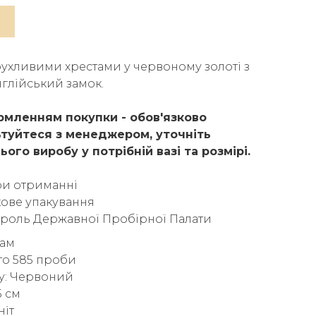
ухливими хрестами у червоному золоті з
нглійський замок.
мленням покупки - обов'язково
туйтеся з менеджером, уточніть
ього виробу у потрібній вазі та розмірі.
ри отриманні
ове упакування
троль Державної Пробірної Палати
рам
то 585 проби
у: Червоний
5 см
ніт