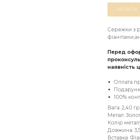
КУПИТИ
Сережки з р
фіанітами,а
Перед офор
проконсуль
наявність ц
Оплата п
Подарунк
100% кон
Вага: 2,40 г
Метал: Золо
Колір метал
Довжина: 3,
Вставка: Фіа