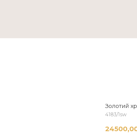
ТАКТИ
Золотий хр
4183/1sw
24500,0