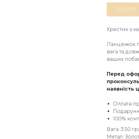
КУПИТИ
Хрестик з ка
Ланцюжок п
вага та дов
ваших поба
Перед офор
проконсуль
наявність ц
Оплата п
Подарунк
100% кон
Вага: 3.50 г
Метал: Золо