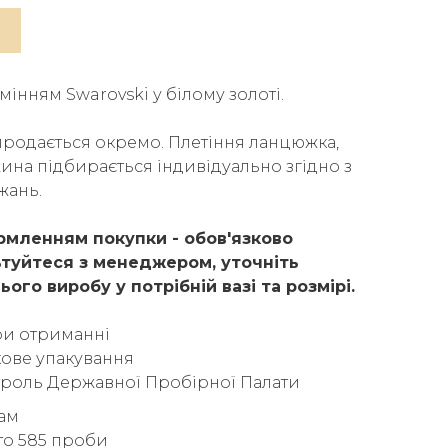
мінням Swarovski у білому золоті.
родається окремо. Плетіння ланцюжка,
жина підбирається індивідуально згідно з
жань.
мленням покупки - обов'язково
туйтеся з менеджером, уточніть
ього виробу у потрібній вазі та розмірі.
ри отриманні
ове упакування
троль Державної Пробірної Палати
рам
то 585 проби