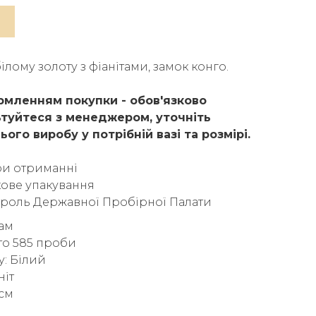
ілому золоту з фіанітами, замок конго.
мленням покупки - обов'язково
туйтеся з менеджером, уточніть
ього виробу у потрібній вазі та розмірі.
ри отриманні
ове упакування
троль Державної Пробірної Палати
рам
то 585 проби
у: Білий
ніт
 см