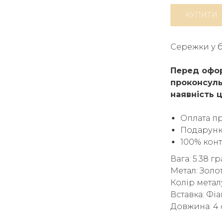
КУПИТИ
Сережки у б
Перед офор
проконсуль
наявність ц
Оплата п
Подарунк
100% кон
Вага: 5.38 г
Метал: Золо
Колір метал
Вставка: Фіа
Довжина: 4