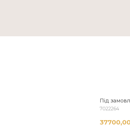
ТАКТИ
Під замов
7022264
37700,0