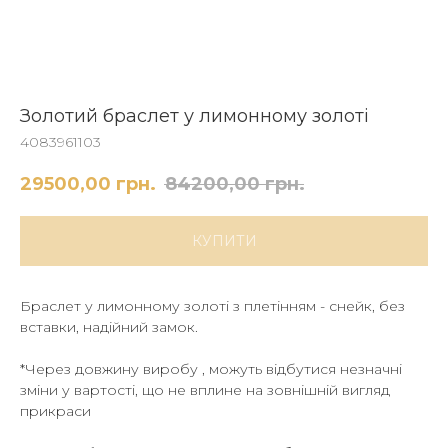
Золотий браслет у лимонному золоті
4083961103
29500,00
грн.
84200,00
грн.
КУПИТИ
Браслет у лимонному золоті з плетінням - снейк, без
вставки, надійний замок.
*Через довжину виробу , можуть відбутися незначні
зміни у вартості, що не вплине на зовнішній вигляд
прикраси