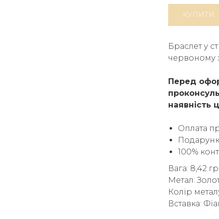
КУПИТИ
Браслет у с
червоному з
Перед офор
проконсуль
наявність ц
Оплата п
Подарунк
100% кон
Вага: 8,42 г
Метал: Золо
Колір метал
Вставка: Фіа