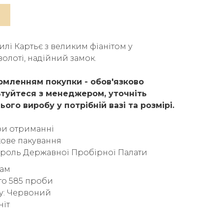
тилі Картьє з великим фіанітом у
олоті, надійний замок.
мленням покупки - обов'язково
туйтеся з менеджером, уточніть
ього виробу у потрібній вазі та розмірі.
ри отриманні
ове пакування
троль Державної Пробірної Палати
рам
то 585 проби
у: Червоний
ніт