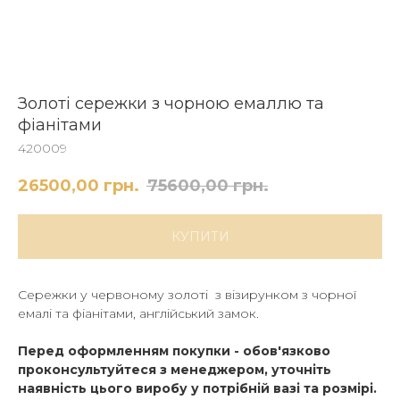
Золоті сережки з чорною емаллю та
фіанітами
420009
26500,00
грн.
75600,00
грн.
КУПИТИ
Сережки у червоному золоті з візирунком з чорної
емалі та фіанітами, англійський замок.
Перед оформленням покупки - обов'язково
проконсультуйтеся з менеджером, уточніть
наявність цього виробу у потрібній вазі та розмірі.