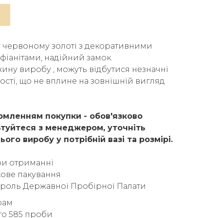
 червоному золоті з декоративними
 фіанітами, надійний замок.
ину виробу , можуть відбутися незначні
тості, що не вплине на зовнішній вигляд
мленням покупки - обов'язково
туйтеся з менеджером, уточніть
ього виробу у потрібній вазі та розмірі.
ри отриманні
ове пакування
троль Державної Пробірної Палати
грам
то 585 проби