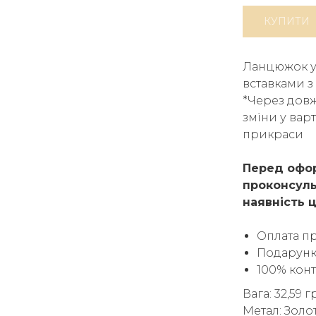
КУПИТИ
Ланцюжок у
вставками з
*Через довж
зміни у вар
прикраси
Перед офор
проконсуль
наявність ц
Оплата п
Подарунк
100% кон
Вага: 32,59 
Метал: Золо