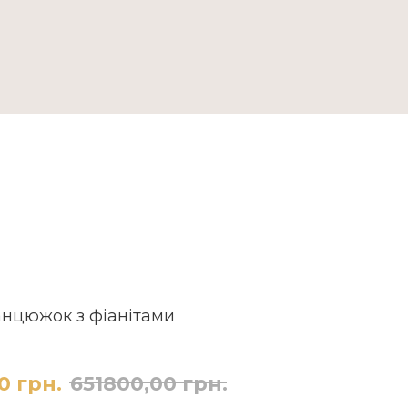
ДОСТАВКА ТА ОПЛАТА
анцюжок з фіанітами
0
грн.
651800,00
грн.