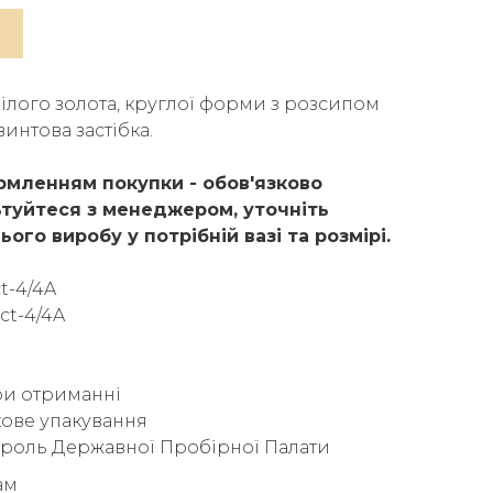
ілого золота, круглої форми з розсипом
гвинтова застібка.
мленням покупки - обов'язково
туйтеся з менеджером, уточніть
ього виробу у потрібній вазі та розмірі.
ct-4/4A
 ct-4/4A
ри отриманні
ове упакування
троль Державної Пробірної Палати
ам