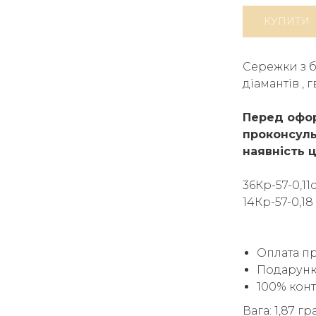
КУПИТИ
Сережки з б
діамантів , 
Перед офор
проконсуль
наявність ц
36Кр-57-0,11
14Кр-57-0,18
Оплата п
Подарунк
100% кон
Вага: 1,87 гр