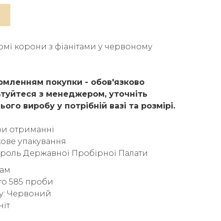
рмі корони з фіанітами у червоному
мленням покупки - обов'язково
туйтеся з менеджером, уточніть
ього виробу у потрібній вазі та розмірі.
ри отриманні
ове упакування
троль Державної Пробірної Палати
рам
то 585 проби
у: Червоний
ніт