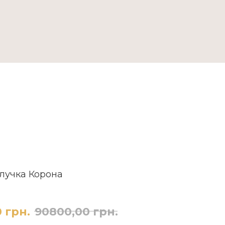
ДОСТАВКА ТА ОПЛАТА
блучка Корона
0
грн.
90800,00
грн.