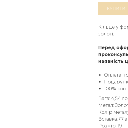
КУПИТИ
Кільце у фо
золоті.
Перед офор
проконсуль
наявність ц
Оплата п
Подарунк
100% кон
Вага: 4,54 г
Метал: Золо
Колір метал
Вставка: Фіа
Розмір: 19